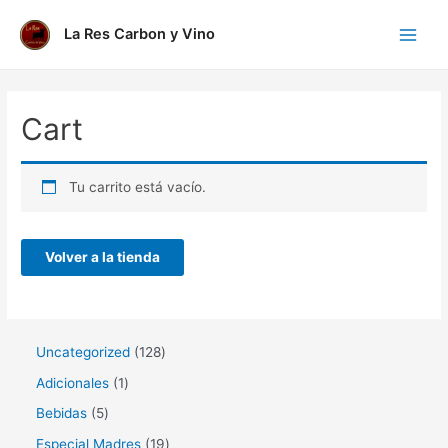
Ir
al
La Res Carbon y Vino
Main
contenido
Menu
Cart
Tu carrito está vacío.
Volver a la tienda
1
Uncategorized
128
2
1
Adicionales
1
8
p
5
Bebidas
5
p
r
p
1
Especial Madres
19