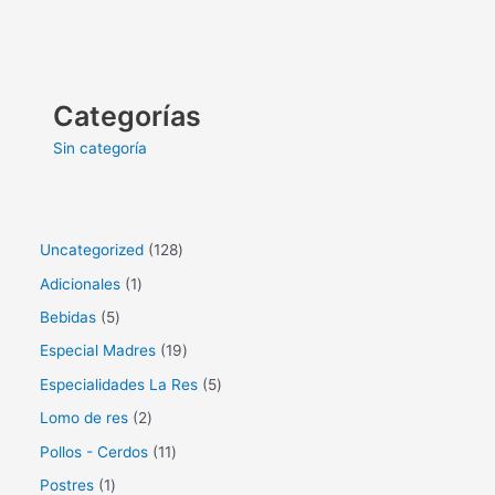
Categorías
Sin categoría
1
Uncategorized
128
2
1
Adicionales
1
8
p
5
Bebidas
5
p
r
p
1
Especial Madres
19
r
o
r
9
5
Especialidades La Res
5
o
d
o
p
p
2
Lomo de res
2
d
u
d
r
r
p
1
Pollos - Cerdos
11
u
c
u
o
o
r
1
1
Postres
1
c
t
c