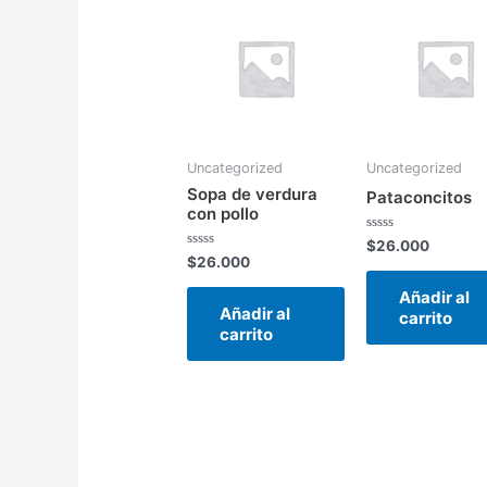
Uncategorized
Uncategorized
Sopa de verdura
Pataconcitos
con pollo
Valorado
$
26.000
en
Valorado
$
26.000
0
en
de
0
Añadir al
5
de
Añadir al
5
carrito
carrito