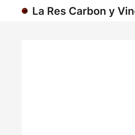
Ir
La Res Carbon y Vi
al
contenido