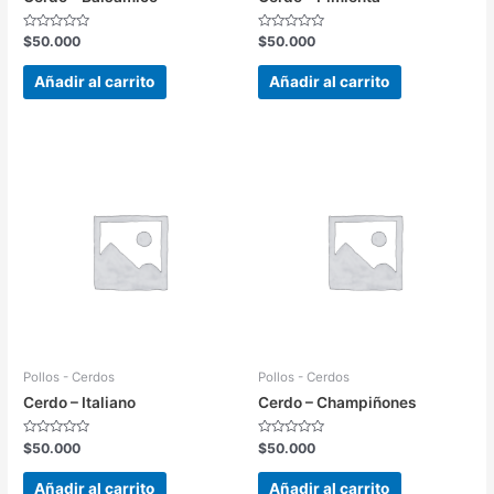
Valorado
Valorado
$
50.000
$
50.000
en
en
0
0
de
de
Añadir al carrito
Añadir al carrito
5
5
Pollos - Cerdos
Pollos - Cerdos
Cerdo – Italiano
Cerdo – Champiñones
Valorado
Valorado
$
50.000
$
50.000
en
en
0
0
de
de
Añadir al carrito
Añadir al carrito
5
5