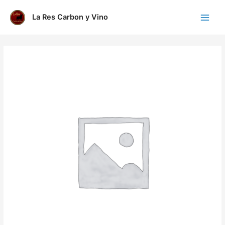
Ir
al
La Res Carbon y Vino
Main
contenido
Menu