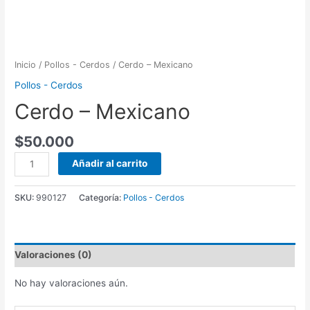
Inicio
/
Pollos - Cerdos
/ Cerdo – Mexicano
Pollos - Cerdos
Cerdo – Mexicano
$
50.000
Cerdo
Añadir al carrito
-
Mexicano
SKU:
990127
Categoría:
Pollos - Cerdos
cantidad
Valoraciones (0)
No hay valoraciones aún.