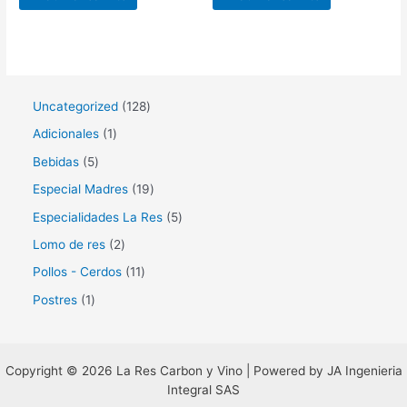
1
Uncategorized
128
2
1
Adicionales
1
8
p
5
Bebidas
5
p
r
p
1
Especial Madres
19
r
o
r
9
5
Especialidades La Res
5
o
d
o
p
p
2
Lomo de res
2
d
u
d
r
r
p
1
Pollos - Cerdos
11
u
c
u
o
o
r
1
1
Postres
1
c
t
c
d
d
o
p
p
t
o
t
u
u
d
r
r
o
o
c
c
u
o
Copyright © 2026 La Res Carbon y Vino | Powered by JA Ingenieria
o
s
s
t
t
Integral SAS
c
d
d