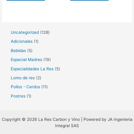
1
Uncategorized
128
2
1
Adicionales
1
8
p
5
Bebidas
5
p
r
p
1
Especial Madres
19
r
o
r
9
5
Especialidades La Res
5
o
d
o
p
p
2
Lomo de res
2
d
u
d
r
r
p
1
Pollos - Cerdos
11
u
c
u
o
o
r
1
1
Postres
1
c
t
c
d
d
o
p
p
t
o
t
u
u
d
r
r
o
o
c
c
u
o
Copyright © 2026 La Res Carbon y Vino | Powered by JA Ingenieria
o
s
s
t
t
Integral SAS
c
d
d
o
o
t