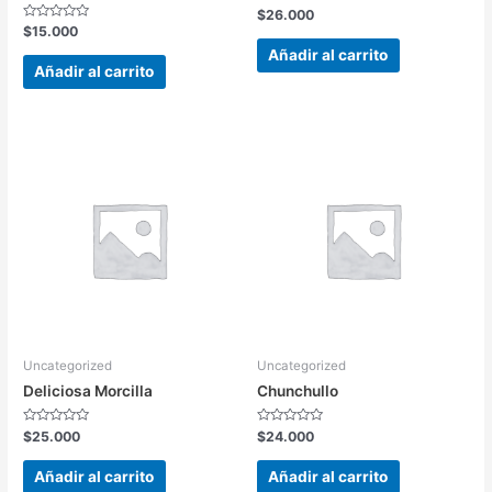
Valorado
$
26.000
en
Valorado
$
15.000
0
en
de
Añadir al carrito
0
5
de
Añadir al carrito
5
Uncategorized
Uncategorized
Deliciosa Morcilla
Chunchullo
Valorado
Valorado
$
25.000
$
24.000
en
en
0
0
de
de
Añadir al carrito
Añadir al carrito
5
5