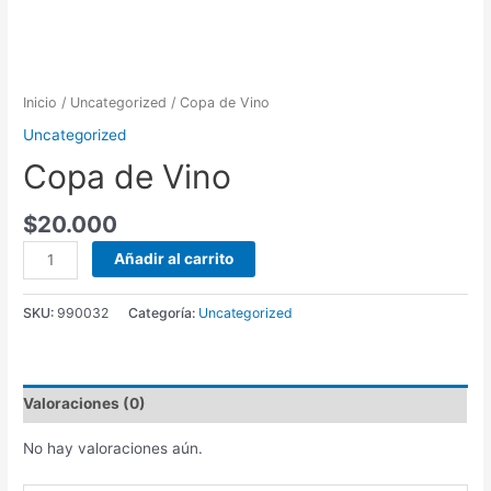
Inicio
/
Uncategorized
/ Copa de Vino
Uncategorized
Copa de Vino
$
20.000
Copa
Añadir al carrito
de
Vino
SKU:
990032
Categoría:
Uncategorized
cantidad
Valoraciones (0)
No hay valoraciones aún.