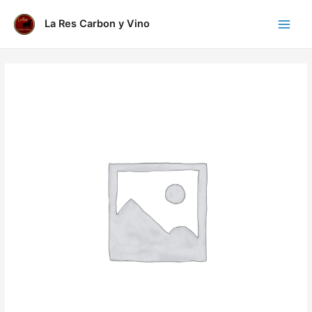
Ir
al
La Res Carbon y Vino
Main
contenido
Menu