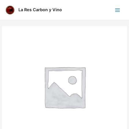
Ir
al
La Res Carbon y Vino
Main
contenido
Menu