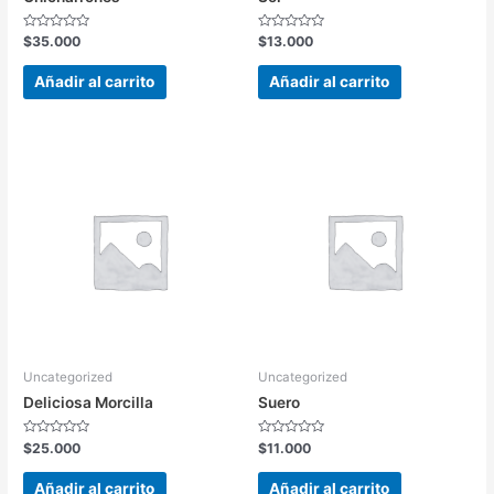
Valorado
Valorado
$
35.000
$
13.000
en
en
0
0
de
de
Añadir al carrito
Añadir al carrito
5
5
Uncategorized
Uncategorized
Deliciosa Morcilla
Suero
Valorado
Valorado
$
25.000
$
11.000
en
en
0
0
de
de
Añadir al carrito
Añadir al carrito
5
5