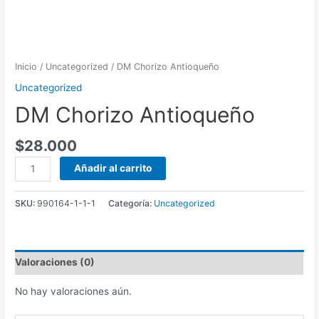
Inicio
/
Uncategorized
/ DM Chorizo Antioqueño
Uncategorized
DM Chorizo Antioqueño
$
28.000
DM
Añadir al carrito
Chorizo
Antioqueño
SKU:
990164-1-1-1
Categoría:
Uncategorized
cantidad
Valoraciones (0)
No hay valoraciones aún.