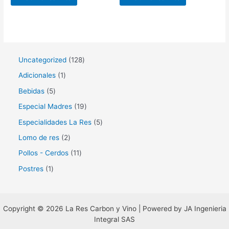
1
Uncategorized
128
2
1
Adicionales
1
8
p
5
Bebidas
5
p
r
p
1
Especial Madres
19
r
o
r
9
5
Especialidades La Res
5
o
d
o
p
p
2
Lomo de res
2
d
u
d
r
r
p
1
Pollos - Cerdos
11
u
c
u
o
o
r
1
1
Postres
1
c
t
c
d
d
o
p
p
t
o
t
u
u
d
r
r
o
o
c
c
u
o
Copyright © 2026 La Res Carbon y Vino | Powered by JA Ingenieria
o
s
s
t
t
Integral SAS
c
d
d