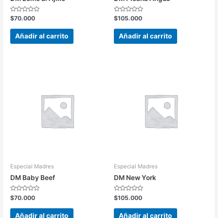
Valorado
Valorado
$
70.000
$
105.000
en
en
0
0
de
de
Añadir al carrito
Añadir al carrito
5
5
Especial Madres
Especial Madres
DM Baby Beef
DM New York
Valorado
Valorado
$
70.000
$
105.000
en
en
0
0
de
de
Añadir al carrito
Añadir al carrito
5
5