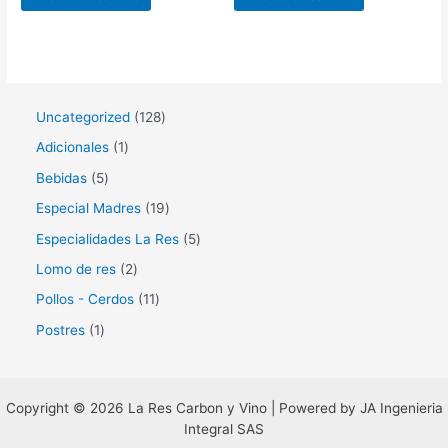
1
Uncategorized
128
2
1
Adicionales
1
8
p
5
Bebidas
5
p
r
p
1
Especial Madres
19
r
o
r
9
5
Especialidades La Res
5
o
d
o
p
p
2
Lomo de res
2
d
u
d
r
r
p
1
Pollos - Cerdos
11
u
c
u
o
o
r
1
1
Postres
1
c
t
c
d
d
o
p
p
t
o
t
u
u
d
r
r
o
o
c
c
u
o
Copyright © 2026 La Res Carbon y Vino | Powered by JA Ingenieria
o
s
s
t
t
Integral SAS
c
d
d