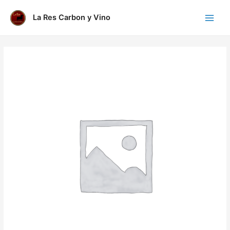
Ir
al
La Res Carbon y Vino
Main
contenido
Menu