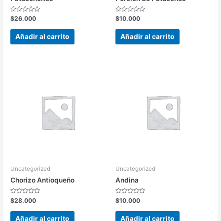
Valorado
Valorado
$
26.000
$
10.000
en
en
0
0
de
de
Añadir al carrito
Añadir al carrito
5
5
Uncategorized
Uncategorized
Chorizo Antioqueño
Andina
Valorado
Valorado
$
28.000
$
10.000
en
en
0
0
de
de
Añadir al carrito
Añadir al carrito
5
5