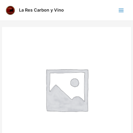
Ir
al
La Res Carbon y Vino
Main
contenido
Menu