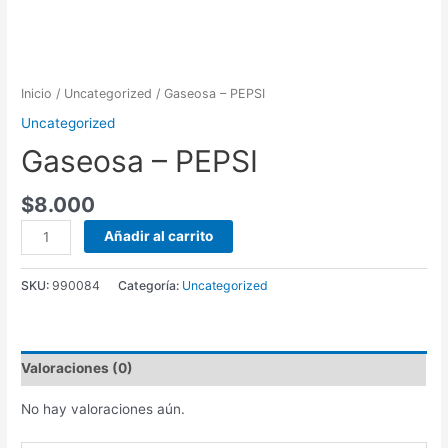
Inicio
/
Uncategorized
/ Gaseosa – PEPSI
Uncategorized
Gaseosa – PEPSI
$
8.000
Gaseosa
Añadir al carrito
-
PEPSI
SKU:
990084
Categoría:
Uncategorized
cantidad
Valoraciones (0)
No hay valoraciones aún.