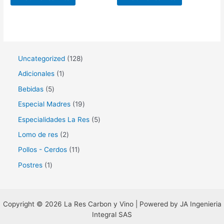
1
Uncategorized
128
2
1
Adicionales
1
8
p
5
Bebidas
5
p
r
p
1
Especial Madres
19
r
o
r
9
5
Especialidades La Res
5
o
d
o
p
p
2
Lomo de res
2
d
u
d
r
r
p
1
Pollos - Cerdos
11
u
c
u
o
o
r
1
1
Postres
1
c
t
c
d
d
o
p
p
t
o
t
u
u
d
r
r
o
o
c
c
u
o
Copyright © 2026 La Res Carbon y Vino | Powered by JA Ingenieria
o
s
s
t
t
Integral SAS
c
d
d