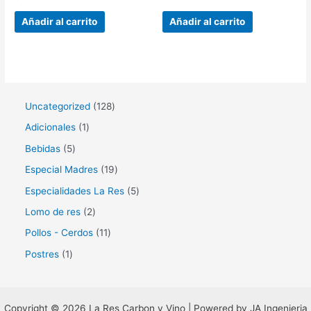
en
en
0
0
de
de
Añadir al carrito
Añadir al carrito
5
5
1
Uncategorized
128
2
1
Adicionales
1
8
p
5
Bebidas
5
p
r
p
1
Especial Madres
19
r
o
r
9
5
Especialidades La Res
5
o
d
o
p
p
2
Lomo de res
2
d
u
d
r
r
p
1
Pollos - Cerdos
11
u
c
u
o
o
r
1
1
Postres
1
c
t
c
d
d
o
p
p
t
o
t
u
u
d
r
r
o
o
c
c
u
o
Copyright © 2026 La Res Carbon y Vino | Powered by JA Ingenieria
o