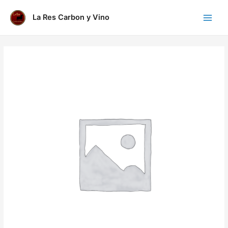
Ir
al
La Res Carbon y Vino
Main
contenido
Menu