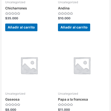
Uncategorized
Uncategorized
Chicharrones
Andina
Valorado
Valorado
$
35.000
$
10.000
en
en
0
0
de
de
Añadir al carrito
Añadir al carrito
5
5
Uncategorized
Uncategorized
Gaseosa
Papa a la francesa
Valorado
Valorado
$
8.000
$
11.000