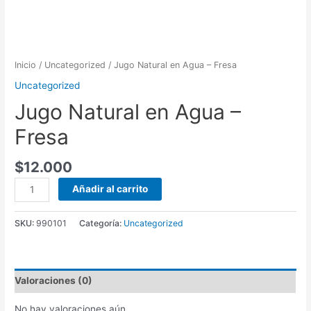
Inicio
/
Uncategorized
/ Jugo Natural en Agua – Fresa
Uncategorized
Jugo Natural en Agua –
Fresa
$
12.000
Jugo
Añadir al carrito
Natural
en
SKU:
990101
Categoría:
Uncategorized
Agua
-
Fresa
cantidad
Valoraciones (0)
No hay valoraciones aún.