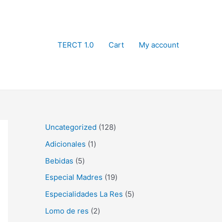
TERCT 1.0
Cart
My account
1
Uncategorized
128
2
1
Adicionales
1
8
p
5
Bebidas
5
p
r
p
1
Especial Madres
19
r
o
r
9
5
Especialidades La Res
5
o
d
o
p
p
2
Lomo de res
2
d
u
d
r