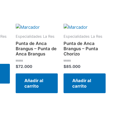
 Res
Especialidades La Res
Especialidades La Res
Punta de Anca
Punta de Anca
Brangus – Punta de
Brangus – Punta
Anca Brangus
Chorizo
Valorado
Valorado
$
72.000
$
85.000
en
en
0
0
de
de
Añadir al
Añadir al
5
5
carrito
carrito