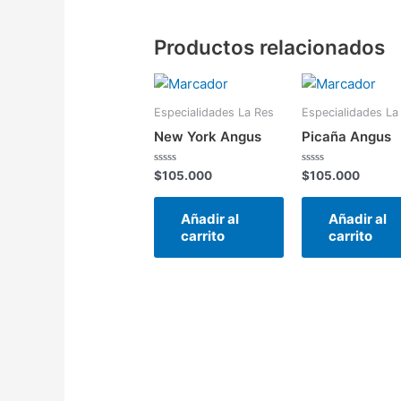
Productos relacionados
Especialidades La Res
Especialidades La
New York Angus
Picaña Angus
Valorado
Valorado
$
105.000
$
105.000
en
en
0
0
de
de
Añadir al
Añadir al
5
5
carrito
carrito