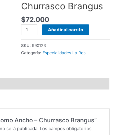
Churrasco Brangus
$
72.000
Lomo
Añadir al carrito
Ancho
-
SKU:
990123
Churrasco
Categoría:
Especialidades La Res
Brangus
cantidad
 “Lomo Ancho – Churrasco Brangus”
no será publicada.
Los campos obligatorios