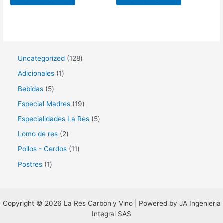
1
Uncategorized
128
2
1
Adicionales
1
8
p
5
Bebidas
5
p
r
p
1
Especial Madres
19
r
o
r
9
5
Especialidades La Res
5
o
d
o
p
p
2
Lomo de res
2
d
u
d
r
r
p
1
Pollos - Cerdos
11
u
c
u
o
o
r
1
1
Postres
1
c
t
c
d
d
o
p
p
t
o
t
u
u
d
r
r
o
o
c
c
u
o
Copyright © 2026 La Res Carbon y Vino | Powered by JA Ingenieria
o
s
s
t
t
Integral SAS
c
d
d