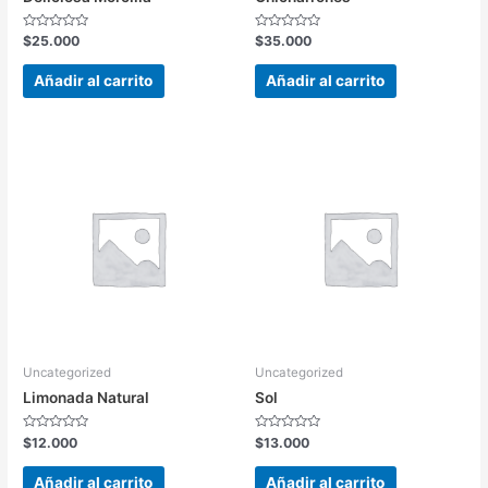
Valorado
Valorado
$
25.000
$
35.000
en
en
0
0
de
de
Añadir al carrito
Añadir al carrito
5
5
Uncategorized
Uncategorized
Limonada Natural
Sol
Valorado
Valorado
$
12.000
$
13.000
en
en
0
0
de
de
Añadir al carrito
Añadir al carrito
5
5