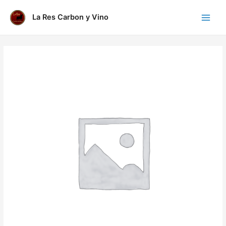
Ir
al
La Res Carbon y Vino
Main
contenido
Menu