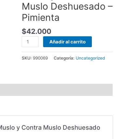
Muslo Deshuesado –
Pimienta
$
42.000
Muslo
Añadir al carrito
y
Contra
SKU:
990069
Categoría:
Uncategorized
Muslo
Deshuesado
-
Pimienta
cantidad
 “Muslo y Contra Muslo Deshuesado