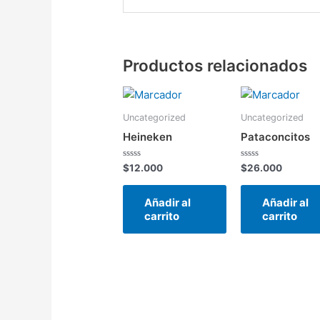
Productos relacionados
Uncategorized
Uncategorized
Heineken
Pataconcitos
Valorado
Valorado
$
12.000
$
26.000
en
en
0
0
de
de
Añadir al
Añadir al
5
5
carrito
carrito