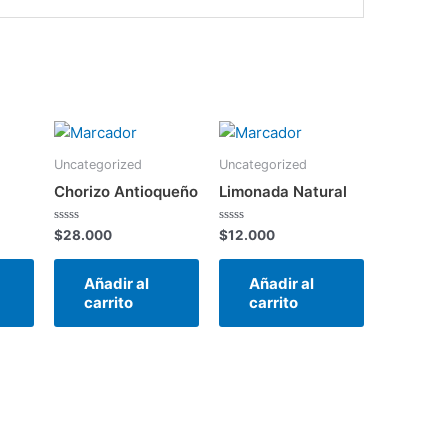
Uncategorized
Uncategorized
Chorizo Antioqueño
Limonada Natural
Valorado
Valorado
$
28.000
$
12.000
en
en
0
0
de
de
Añadir al
Añadir al
5
5
carrito
carrito