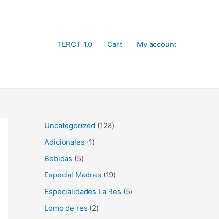
TERCT 1.0
Cart
My account
1
Uncategorized
128
2
1
Adicionales
1
8
p
5
Bebidas
5
p
r
p
1
Especial Madres
19
r
o
r
9
5
Especialidades La Res
5
o
d
o
p
p
2
Lomo de res
2
d
u
d
r