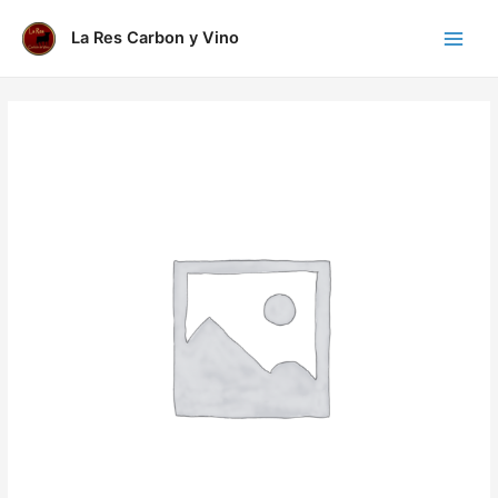
Ir
al
La Res Carbon y Vino
Main
contenido
Menu