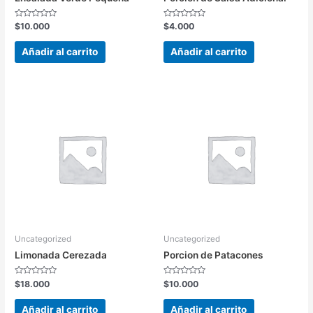
Valorado
Valorado
$
10.000
$
4.000
en
en
0
0
de
de
Añadir al carrito
Añadir al carrito
5
5
Uncategorized
Uncategorized
Limonada Cerezada
Porcion de Patacones
Valorado
Valorado
$
18.000
$
10.000
en
en
0
0
de
de
Añadir al carrito
Añadir al carrito
5
5