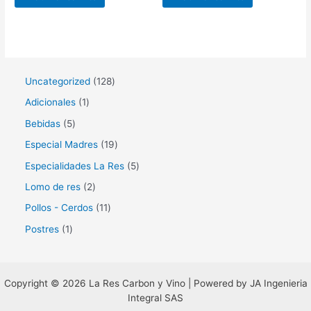
1
Uncategorized
128
2
1
Adicionales
1
8
p
5
Bebidas
5
p
r
p
1
Especial Madres
19
r
o
r
9
5
Especialidades La Res
5
o
d
o
p
p
2
Lomo de res
2
d
u
d
r
r
p
1
Pollos - Cerdos
11
u
c
u
o
o
r
1
1
Postres
1
c
t
c
d
d
o
p
p
t
o
t
u
u
d
r
r
o
o
c
c
u
o
Copyright © 2026 La Res Carbon y Vino | Powered by JA Ingenieria
o
s
s
t
t
Integral SAS
c
d
d