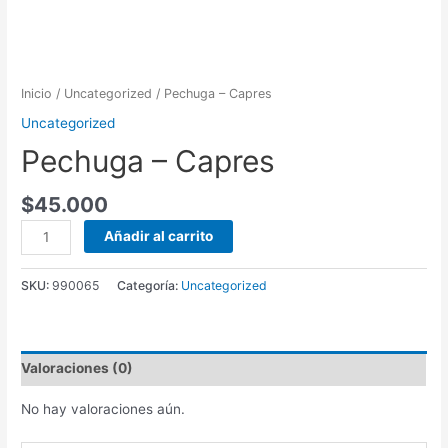
Inicio
/
Uncategorized
/ Pechuga – Capres
Uncategorized
Pechuga – Capres
$
45.000
Pechuga
Añadir al carrito
-
Capres
SKU:
990065
Categoría:
Uncategorized
cantidad
Valoraciones (0)
No hay valoraciones aún.