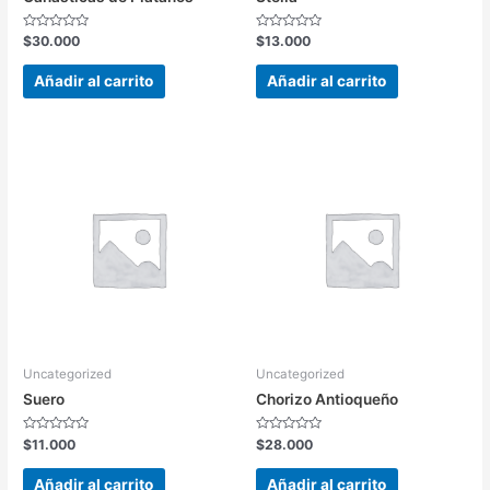
Valorado
Valorado
$
30.000
$
13.000
en
en
0
0
de
de
Añadir al carrito
Añadir al carrito
5
5
Uncategorized
Uncategorized
Suero
Chorizo Antioqueño
Valorado
Valorado
$
11.000
$
28.000
en
en
0
0
de
de
Añadir al carrito
Añadir al carrito
5
5