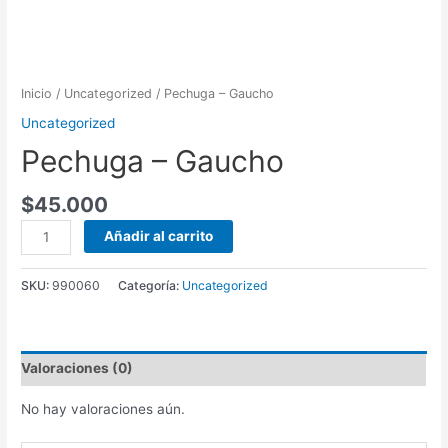
Inicio
/
Uncategorized
/ Pechuga – Gaucho
Uncategorized
Pechuga – Gaucho
$
45.000
Pechuga
Añadir al carrito
-
Gaucho
SKU:
990060
Categoría:
Uncategorized
cantidad
Valoraciones (0)
No hay valoraciones aún.