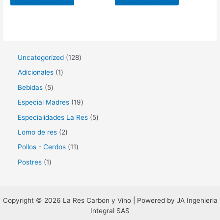
1
Uncategorized
128
2
1
Adicionales
1
8
p
5
Bebidas
5
p
r
p
1
Especial Madres
19
r
o
r
9
5
Especialidades La Res
5
o
d
o
p
p
2
Lomo de res
2
d
u
d
r
r
p
1
Pollos - Cerdos
11
u
c
u
o
o
r
1
1
Postres
1
c
t
c
d
d
o
p
p
t
o
t
u
u
d
r
r
o
o
c
c
u
o
Copyright © 2026 La Res Carbon y Vino | Powered by JA Ingenieria
o
s
s
t
t
Integral SAS
c
d
d