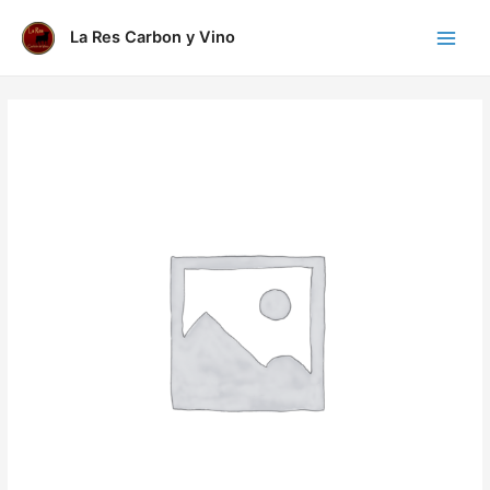
Ir
al
La Res Carbon y Vino
Main
contenido
Menu