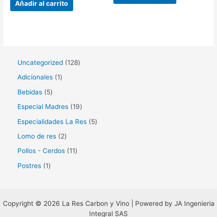
de
Añadir al carrito
5
1
Uncategorized
128
2
1
Adicionales
1
8
p
5
Bebidas
5
p
r
p
1
Especial Madres
19
r
o
r
9
5
Especialidades La Res
5
o
d
o
p
p
2
Lomo de res
2
d
u
d
r
r
p
1
Pollos - Cerdos
11
u
c
u
o
o
r
1
1
Postres
1
c
t
c
d
d
o
p
p
t
o
t
u
u
d
r
r
o
o
c
c
u
o
Copyright © 2026 La Res Carbon y Vino | Powered by JA Ingenieria
o
s
s
t
t
Integral SAS
c
d