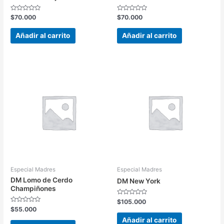
Valorado
Valorado
$
70.000
$
70.000
en
en
0
0
de
de
Añadir al carrito
Añadir al carrito
5
5
Especial Madres
Especial Madres
DM Lomo de Cerdo
DM New York
Champiñones
Valorado
$
105.000
en
Valorado
$
55.000
0
en
de
Añadir al carrito
0
5