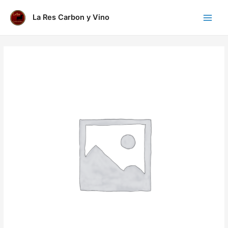
Ir
al
La Res Carbon y Vino
Main
contenido
Menu